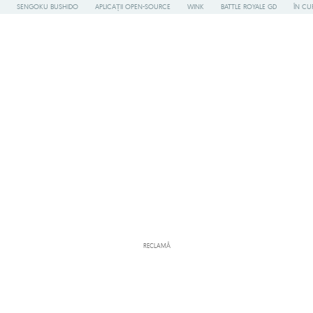
SENGOKU BUSHIDO
APLICAȚII OPEN-SOURCE
WINK
BATTLE ROYALE GD
ÎN CU
RECLAMĂ