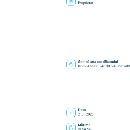
Proprietar
Semnătura certificatului
011c1d43d1b6124c7107248a9f5a0
Data
2 iul. 2026
Mărime
19.59 MB