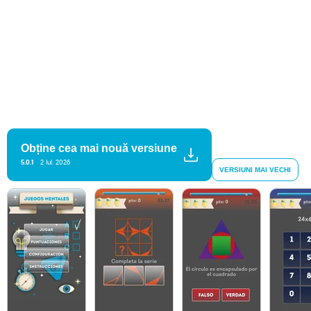
Obține cea mai nouă versiune
5.0.1
2 Iul. 2026
VERSIUNI MAI VECHI