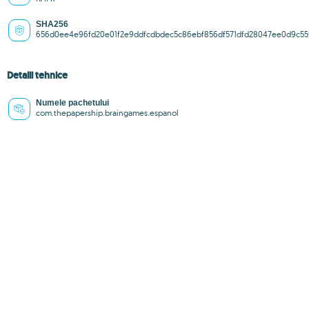
SHA256
656d0ee4e96fd20e01f2e9ddfcdbdec5c86ebf856df571dfd28047ee0d9c55
Detalii tehnice
Numele pachetului
com.thepapership.braingames.espanol