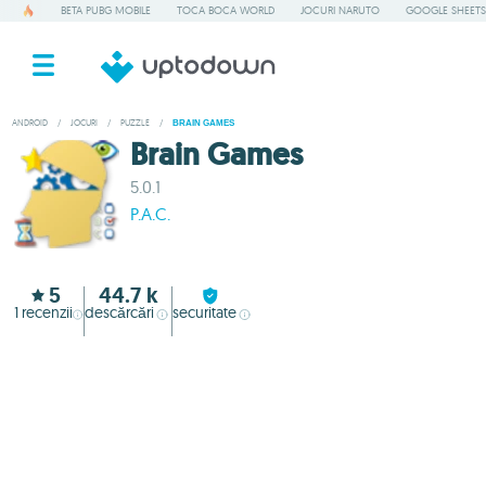
BETA PUBG MOBILE
TOCA BOCA WORLD
JOCURI NARUTO
GOOGLE SHEETS
ANDROID
/
JOCURI
/
PUZZLE
/
BRAIN GAMES
Brain Games
5.0.1
P.A.C.
5
44.7 k
1
recenzii
descărcări
securitate