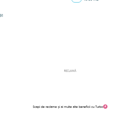
91
RECLAMĂ
Scapi de reclame și ai multe alte beneficii cu Turbo