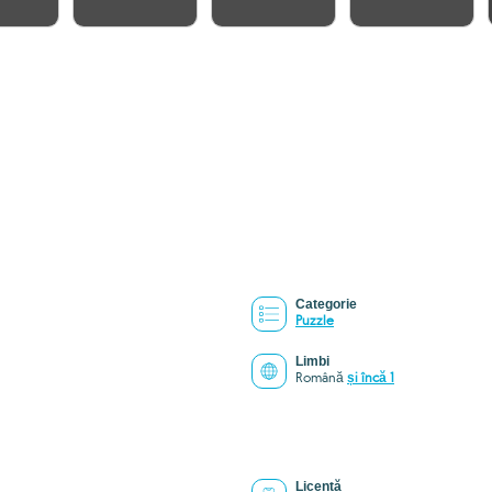
Categorie
Puzzle
Limbi
Română
și încă 1
Licență