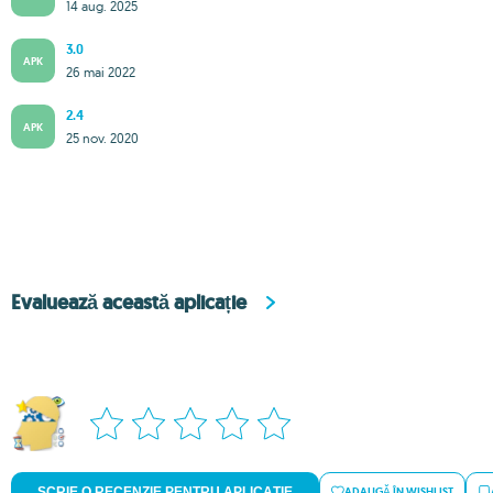
14 aug. 2025
3.0
APK
26 mai 2022
2.4
APK
25 nov. 2020
Evaluează această aplicație
SCRIE O RECENZIE PENTRU APLICAȚIE
ADAUGĂ ÎN WISHLIST