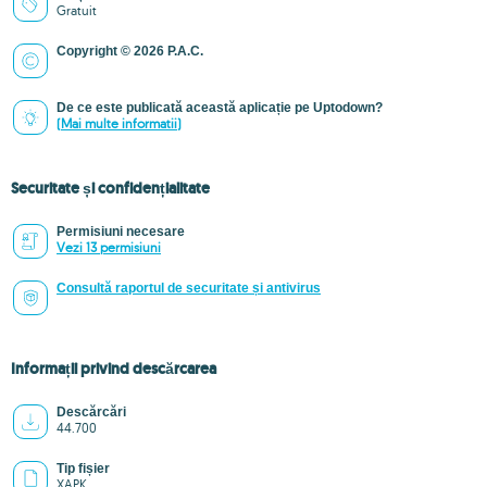
Gratuit
Copyright © 2026 P.A.C.
De ce este publicată această aplicație pe Uptodown?
(Mai multe informatii)
Securitate și confidențialitate
Permisiuni necesare
Vezi 13 permisiuni
Consultă raportul de securitate și antivirus
Informații privind descărcarea
Descărcări
44.700
Tip fișier
XAPK