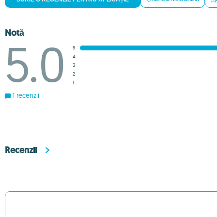
Notă
5.0
5
4
3
2
1
1 recenzii
Recenzii