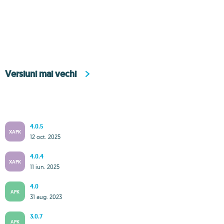
Versiuni mai vechi
4.0.5
XAPK
12 oct. 2025
4.0.4
XAPK
11 iun. 2025
4.0
APK
31 aug. 2023
3.0.7
APK