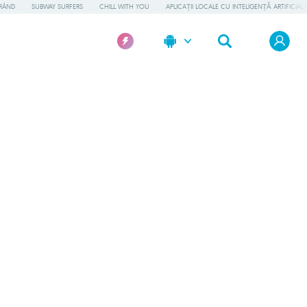
RÂND
SUBWAY SURFERS
CHILL WITH YOU
APLICAȚII LOCALE CU INTELIGENȚĂ ARTIFICIAL